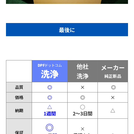
最後に
他社
DPF
ドットコム
メーカー
洗浄
洗浄
純正新品
◎
×
◎
品質
◎
◎
×
価格
△
◯
△
納期
1週間
2〜3日間
◎
×
保証