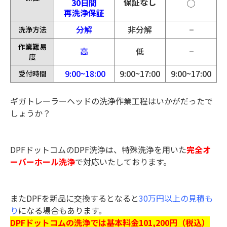
保証なし
30日間
◯
再洗浄保証
分解
非分解
−
洗浄方法
作業難易
高
低
−
度
9:00~18:00
9:00~17:00
9:00~17:00
受付時間
ギガトレーラーヘッドの洗浄作業工程はいかがだったで
しょうか？
DPFドットコムのDPF洗浄は、特殊洗浄を用いた
完全オ
ーバーホール洗浄
で対応いたしております。
またDPFを新品に交換するとなると
30万円以上の見積も
り
になる場合もあります。
DPFドットコムの洗浄では基本料金101,200円（税込）