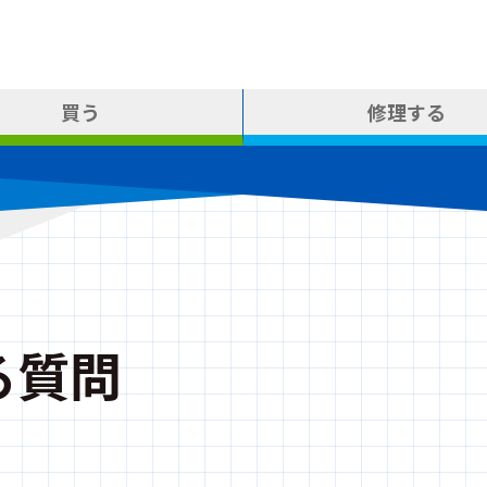
買う
修理する
る質問