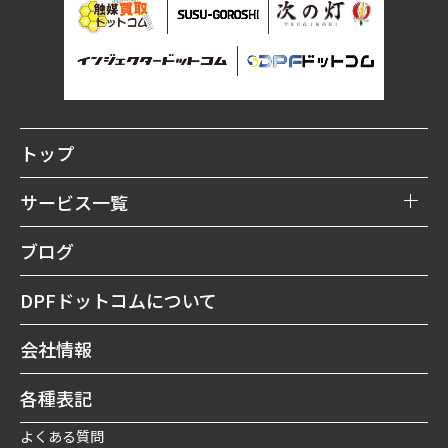
トップ
サービス一覧
DPFリビルト購入
ブログ
DPF買取
DPFドットコムについて
DPF洗浄修理
会社情報
DPF予防
各種表記
よくある質問