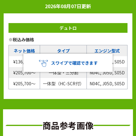
2026年08月07日更新
デュトロ
※税込み価格
ネット価格
タイプ
エンジン型式
¥136,400〜
フィルタのみ
N04C, J05D, S05D
スワイプで確認できます
¥205,700〜
一体型・三分割
N04C, J05D, S05D
¥205,700〜
一体型（HC-SCR付）
N04C, J05D, S05D
商品参考画像