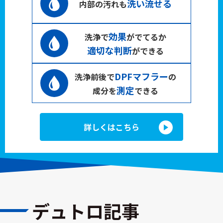
洗い流せる
内部の汚れも
効果
洗浄で
がでてるか
適切な判断
ができる
DPFマフラー
洗浄前後で
の
測定
成分を
できる
詳しくはこちら
デュトロ記事