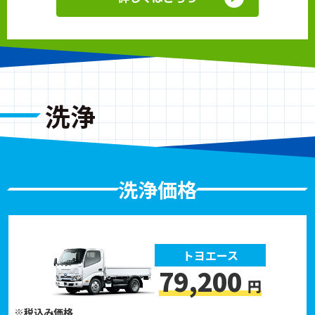
洗浄
洗浄価格
トヨエース
79,200
円
※税込み価格