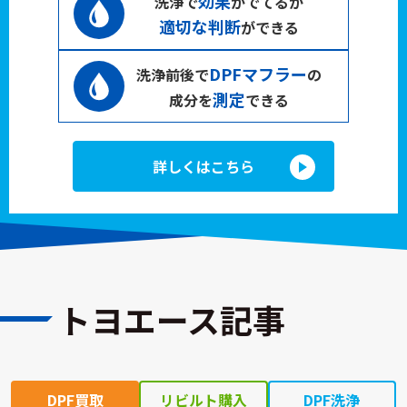
効果
洗浄で
がでてるか
適切な判断
ができる
DPFマフラー
洗浄前後で
の
測定
成分を
できる
詳しくはこちら
トヨエース記事
DPF買取
リビルト購入
DPF洗浄