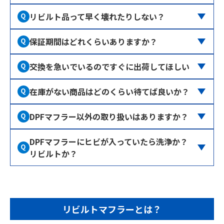
メーカー純正品に比べるとご使用できる期間は短くなりま
意ください。
リビルト品って早く壊れたりしない？
す。
弊社のリビルト品は、全国から集めた状態の良い純正の中古
DPFドットコムは
14ヶ月間保証
いたします。
期間内
であれ
品を分解洗浄、性能検査を行い出荷しております。
保証期間はどれくらいありますか？
ば、購入いただいた商品の
代替品をすぐに発送
いたします。
気になる点はお電話にてご相談ください。
よくあるトラブルとしてエンジン周辺の部品が不具合を起こ
している場合もございますので、お近くの整備工場などで一
交換を急いでいるのですぐに出荷してほしい
在庫がある製品につきましては、
17時までに入金確認
ができ
度ご確認ください。
次第、
当日出荷
いたします。
在庫がない商品はどのくらい待てば良いか？
部材があるのもは、2～4営業日で出荷いたします。
部材がない場合は、具体的な納期をその場でお伝えできない
可能性がございます。
DPFマフラー以外の取り扱いはありますか？
インジェクター、ターボチャージャー、EGRクーラーのご案
内が可能です。お気軽にご相談ください。
DPFマフラーにヒビが入っていたら洗浄か？
クラックから排気などが漏れる可能性が高いので洗浄ではな
リビルトか？
くリビルトでの対応になります。
DPFドットコムの公式LINE、またはお問合せフォームへ
故障
箇所の写真を一度お送りください
。
専門スタッフが適切なアドバイスをいたします。
リビルトマフラーとは？