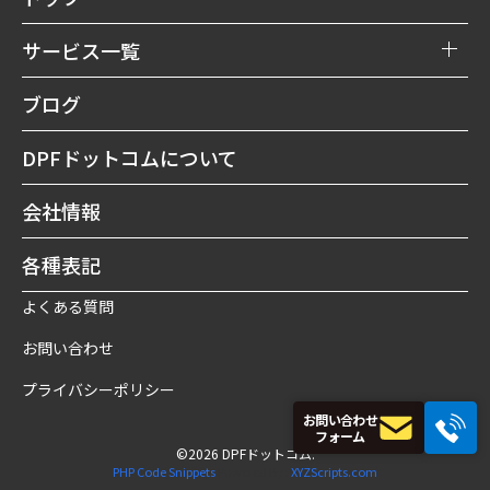
サービス一覧
DPFリビルト購入
ブログ
DPF買取
DPFドットコムについて
DPF洗浄修理
会社情報
DPF予防
各種表記
よくある質問
お問い合わせ
プライバシーポリシー
お問い合わせ
フォーム
©2026 DPFドットコム.
PHP Code Snippets
Powered By :
XYZScripts.com