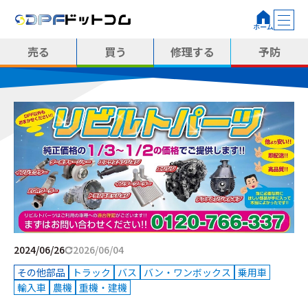
売る
買う
修理する
予防
2024/06/26
2026/06/04
その他部品
トラック
バス
バン・ワンボックス
乗用車
輸入車
農機
重機・建機