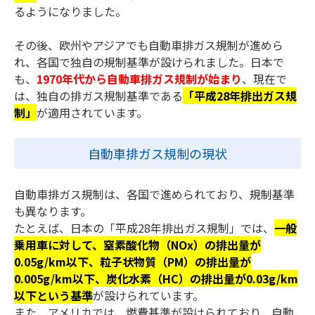
るようになりました。
その後、欧州やアジアでも自動車排ガス規制が進めら
れ、各国で独自の規制基準が設けられました。日本で
も、
1970年代から自動車排ガス規制が始まり
、現在で
は、独自の排ガス規制基準である
「平成28年排出ガス規
制」
が適用されています。
自動車排ガス規制の現状
自動車排ガス規制は、各国で進められており、規制基準
も異なります。
たとえば、日本の「平成28年排出ガス規制」では、
一般
乗用車に対して、窒素酸化物（NOx）の排出量が
0.05g/km以下、粒子状物質（PM）の排出量が
0.005g/km以下、炭化水素（HC）の排出量が0.03g/km
以下という基準
が設けられています。
また、アメリカでは、燃費基準が設けられており、自動