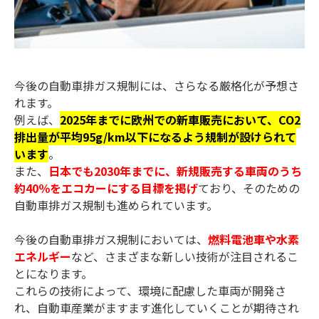
今後の自動車排ガス規制には、さらなる厳格化が予想さ
れます。
例えば、
2025年までに欧州での新車販売において、CO2
排出量が平均95g/km以下になるよう規制が設けられて
います
。
また、
日本でも2030年までに、新規販売する車両のうち
約40％をエコカーにする目標を掲げ
ており、そのための
自動車排ガス規制も進められています。
今後の自動車排ガス規制においては、
燃料電池車や水素
エネルギー
など、さまざまな新しい技術が注目されるこ
とになります。
これらの技術によって、環境に配慮した車両が開発さ
れ、自動車産業がますます進化していくことが期待され